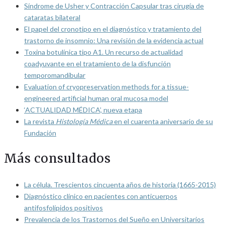
Síndrome de Usher y Contracción Capsular tras cirugía de
cataratas bilateral
El papel del cronotipo en el diagnóstico y tratamiento del
trastorno de insomnio: Una revisión de la evidencia actual
Toxina botulínica tipo A1. Un recurso de actualidad
coadyuvante en el tratamiento de la disfunción
temporomandibular
Evaluation of cryopreservation methods for a tissue-
engineered artificial human oral mucosa model
‘ACTUALIDAD MÉDICA’, nueva etapa
La revista
Histología Médica
en el cuarenta aniversario de su
Fundación
Más consultados
La célula. Trescientos cincuenta años de historia (1665-2015)
Diagnóstico clínico en pacientes con anticuerpos
antifosfolípidos positivos
Prevalencia de los Trastornos del Sueño en Universitarios