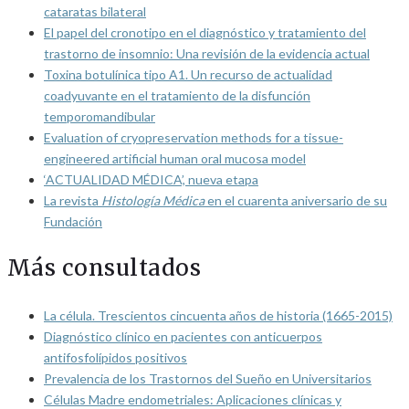
cataratas bilateral
El papel del cronotipo en el diagnóstico y tratamiento del
trastorno de insomnio: Una revisión de la evidencia actual
Toxina botulínica tipo A1. Un recurso de actualidad
coadyuvante en el tratamiento de la disfunción
temporomandibular
Evaluation of cryopreservation methods for a tissue-
engineered artificial human oral mucosa model
‘ACTUALIDAD MÉDICA’, nueva etapa
La revista
Histología Médica
en el cuarenta aniversario de su
Fundación
Más consultados
La célula. Trescientos cincuenta años de historia (1665-2015)
Diagnóstico clínico en pacientes con anticuerpos
antifosfolípidos positivos
Prevalencia de los Trastornos del Sueño en Universitarios
Células Madre endometriales: Aplicaciones clínicas y