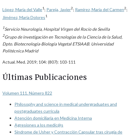
1
2
2
López, María del Valle
;
Pareja, Javier
;
Ramírez, María del Carmen
;
1
Jiménez, María Dolores
1
Servicio Neurología, Hospital Virgen del Rocío de Sevilla
2
Grupo de investigación en Tecnologías de la Ciencia de la Salud,
Dpto. Biotecnología-Biología Vegetal ETSIAAB. Universidad
Politécnica Madrid
Actual. Med. 2019; 104: (807): 103-111
Últimas Publicaciones
Volumen 111. Número 822
Philosophy and science in medical undergraduates and
postgraduates curricula
Atención domiciliaria en Medicina Interna
Agresiones a los medic@s
Síndrome de Usher y Contracción Capsular tras cirugía de