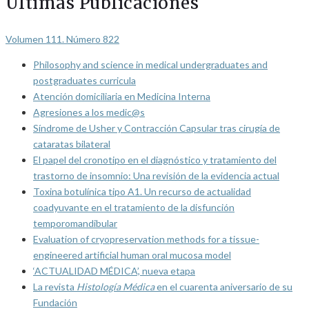
Últimas Publicaciones
Volumen 111. Número 822
Philosophy and science in medical undergraduates and
postgraduates curricula
Atención domiciliaria en Medicina Interna
Agresiones a los medic@s
Síndrome de Usher y Contracción Capsular tras cirugía de
cataratas bilateral
El papel del cronotipo en el diagnóstico y tratamiento del
trastorno de insomnio: Una revisión de la evidencia actual
Toxina botulínica tipo A1. Un recurso de actualidad
coadyuvante en el tratamiento de la disfunción
temporomandibular
Evaluation of cryopreservation methods for a tissue-
engineered artificial human oral mucosa model
‘ACTUALIDAD MÉDICA’, nueva etapa
La revista
Histología Médica
en el cuarenta aniversario de su
Fundación