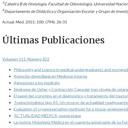
5
Cátedra B de Histología. Facultad de Odontología. Universidad Nacio
6
Departamento de Didáctica y Organización Escolar y Grupo de Inves
Actual. Med. 2015; 100: (794): 26-31
Últimas Publicaciones
Volumen 111. Número 822
Philosophy and science in medical undergraduates and postgrad
Atención domiciliaria en Medicina Interna
Agresiones a los medic@s
Síndrome de Usher y Contracción Capsular tras cirugía de catarat
El papel del cronotipo en el diagnóstico y tratamiento del trasto
Toxina botulínica tipo A1. Un recurso de actualidad coadyuvante
Evaluation of cryopreservation methods for a tissue-engineered 
‘ACTUALIDAD MÉDICA’, nueva etapa
La revista
Histología Médica
en el cuarenta aniversario de su Fu