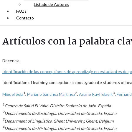
Listado de Autores
FAQs
Contacto
Artículos con la palabra cla
Docencia
Identificación de las concepciones de aprendizaje en estudiantes de pos
Identification of learning conceptions in postgraduate students of hea
1
2
3
Miguel Sola
,
Mariano Sánchez Martínez
,
Ariane Ruyffelaert
,
Fernan
1
Centro de Salud El Valle. Distrito Sanitario de Jaén. España.
2
Departamento de Sociología. Universidad de Granada. España.
3
Department of Linguistics. Ghent University, Ghent, Belgium.
4
Departamento de Histología. Universidad de Granada. España.