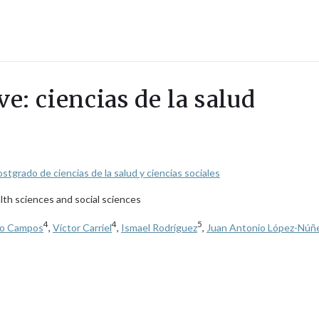
ve: ciencias de la salud
tgrado de ciencias de la salud y ciencias sociales
lth sciences and social sciences
4
4
5
do Campos
,
Víctor Carriel
,
Ismael Rodríguez
,
Juan Antonio López-Núñ