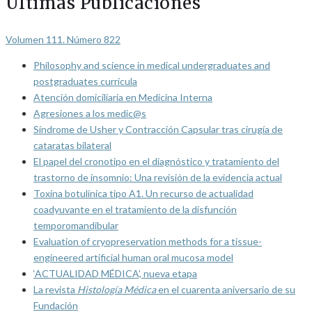
Últimas Publicaciones
Volumen 111. Número 822
Philosophy and science in medical undergraduates and
postgraduates curricula
Atención domiciliaria en Medicina Interna
Agresiones a los medic@s
Síndrome de Usher y Contracción Capsular tras cirugía de
cataratas bilateral
El papel del cronotipo en el diagnóstico y tratamiento del
trastorno de insomnio: Una revisión de la evidencia actual
Toxina botulínica tipo A1. Un recurso de actualidad
coadyuvante en el tratamiento de la disfunción
temporomandibular
Evaluation of cryopreservation methods for a tissue-
engineered artificial human oral mucosa model
‘ACTUALIDAD MÉDICA’, nueva etapa
La revista
Histología Médica
en el cuarenta aniversario de su
Fundación