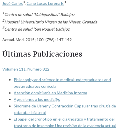
3
1
José Carlos
,
Cano Lucas Lorena E.
1
Centro de salud “Valdepasillas”. Badajoz
2
Hospital Universitario Virgen de las Nieves. Granada
3
Centro de salud “San Roque”. Badajoz
Actual. Med. 2015; 100: (796): 147-149
Últimas Publicaciones
Volumen 111. Número 822
Philosophy and science in medical undergraduates and
postgraduates curricula
Atención domiciliaria en Medicina Interna
Agresiones a los medic@s
Síndrome de Usher y Contracción Capsular tras cirugía de
cataratas bilateral
El papel del cronotipo en el diagnóstico y tratamiento del
trastorno de insomnio: Una revisión de la evidencia actual