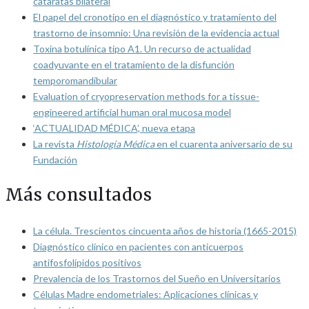
cataratas bilateral
El papel del cronotipo en el diagnóstico y tratamiento del
trastorno de insomnio: Una revisión de la evidencia actual
Toxina botulínica tipo A1. Un recurso de actualidad
coadyuvante en el tratamiento de la disfunción
temporomandibular
Evaluation of cryopreservation methods for a tissue-
engineered artificial human oral mucosa model
‘ACTUALIDAD MÉDICA’, nueva etapa
La revista
Histología Médica
en el cuarenta aniversario de su
Fundación
Más consultados
La célula. Trescientos cincuenta años de historia (1665-2015)
Diagnóstico clínico en pacientes con anticuerpos
antifosfolípidos positivos
Prevalencia de los Trastornos del Sueño en Universitarios
Células Madre endometriales: Aplicaciones clínicas y