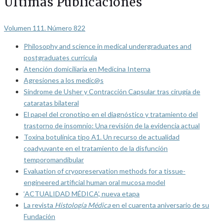
Últimas Publicaciones
Volumen 111. Número 822
Philosophy and science in medical undergraduates and
postgraduates curricula
Atención domiciliaria en Medicina Interna
Agresiones a los medic@s
Síndrome de Usher y Contracción Capsular tras cirugía de
cataratas bilateral
El papel del cronotipo en el diagnóstico y tratamiento del
trastorno de insomnio: Una revisión de la evidencia actual
Toxina botulínica tipo A1. Un recurso de actualidad
coadyuvante en el tratamiento de la disfunción
temporomandibular
Evaluation of cryopreservation methods for a tissue-
engineered artificial human oral mucosa model
‘ACTUALIDAD MÉDICA’, nueva etapa
La revista
Histología Médica
en el cuarenta aniversario de su
Fundación