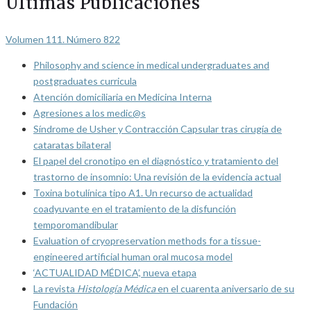
Últimas Publicaciones
Volumen 111. Número 822
Philosophy and science in medical undergraduates and
postgraduates curricula
Atención domiciliaria en Medicina Interna
Agresiones a los medic@s
Síndrome de Usher y Contracción Capsular tras cirugía de
cataratas bilateral
El papel del cronotipo en el diagnóstico y tratamiento del
trastorno de insomnio: Una revisión de la evidencia actual
Toxina botulínica tipo A1. Un recurso de actualidad
coadyuvante en el tratamiento de la disfunción
temporomandibular
Evaluation of cryopreservation methods for a tissue-
engineered artificial human oral mucosa model
‘ACTUALIDAD MÉDICA’, nueva etapa
La revista
Histología Médica
en el cuarenta aniversario de su
Fundación