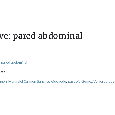
ave: pared abdominal
la pared abdominal
ects
ragón
,
María del Carmen Sánchez Quevedo
,
Eusebio Gómez Valverde
,
Jos