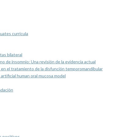
uates curricula
as bilateral
rno de insomnio: Una revisión de la evidencia actual
 en el tratamiento de la disfunción temporomandibular
artificial human oral mucosa model
ndación
s positivos