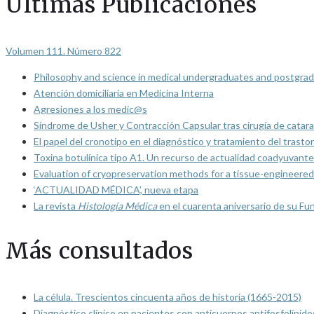
Últimas Publicaciones
Volumen 111. Número 822
Philosophy and science in medical undergraduates and postgrad
Atención domiciliaria en Medicina Interna
Agresiones a los medic@s
Síndrome de Usher y Contracción Capsular tras cirugía de catarat
El papel del cronotipo en el diagnóstico y tratamiento del trasto
Toxina botulínica tipo A1. Un recurso de actualidad coadyuvante
Evaluation of cryopreservation methods for a tissue-engineered 
‘ACTUALIDAD MÉDICA’, nueva etapa
La revista
Histología Médica
en el cuarenta aniversario de su Fu
Más consultados
La célula. Trescientos cincuenta años de historia (1665-2015)
Diagnóstico clínico en pacientes con anticuerpos antifosfolípido