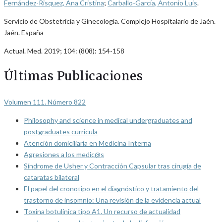
Fernández-Risquez, Ana Cristina
;
Carballo-García, Antonio Luis
.
Servicio de Obstetricia y Ginecología. Complejo Hospitalario de Jaén.
Jaén. España
Actual. Med. 2019; 104: (808): 154-158
Últimas Publicaciones
Volumen 111. Número 822
Philosophy and science in medical undergraduates and
postgraduates curricula
Atención domiciliaria en Medicina Interna
Agresiones a los medic@s
Síndrome de Usher y Contracción Capsular tras cirugía de
cataratas bilateral
El papel del cronotipo en el diagnóstico y tratamiento del
trastorno de insomnio: Una revisión de la evidencia actual
Toxina botulínica tipo A1. Un recurso de actualidad