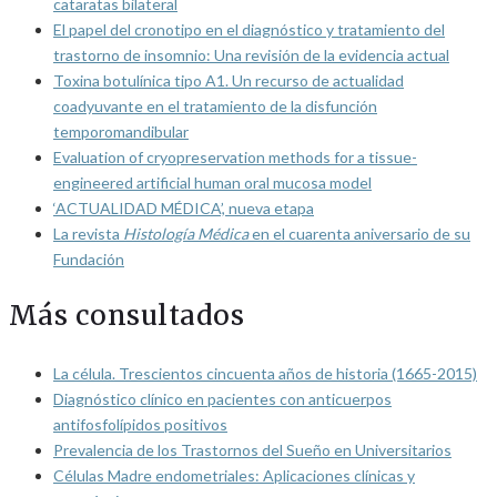
cataratas bilateral
El papel del cronotipo en el diagnóstico y tratamiento del
trastorno de insomnio: Una revisión de la evidencia actual
Toxina botulínica tipo A1. Un recurso de actualidad
coadyuvante en el tratamiento de la disfunción
temporomandibular
Evaluation of cryopreservation methods for a tissue-
engineered artificial human oral mucosa model
‘ACTUALIDAD MÉDICA’, nueva etapa
La revista
Histología Médica
en el cuarenta aniversario de su
Fundación
Más consultados
La célula. Trescientos cincuenta años de historia (1665-2015)
Diagnóstico clínico en pacientes con anticuerpos
antifosfolípidos positivos
Prevalencia de los Trastornos del Sueño en Universitarios
Células Madre endometriales: Aplicaciones clínicas y