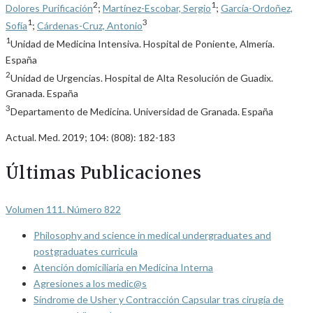
2
1
Dolores Purificación
;
Martínez-Escobar, Sergio
;
García-Ordoñez,
1
3
Sofía
;
Cárdenas-Cruz, Antonio
1
Unidad de Medicina Intensiva. Hospital de Poniente, Almería.
España
2
Unidad de Urgencias. Hospital de Alta Resolución de Guadix.
Granada. España
3
Departamento de Medicina. Universidad de Granada. España
Actual. Med. 2019; 104: (808): 182-183
Últimas Publicaciones
Volumen 111. Número 822
Philosophy and science in medical undergraduates and
postgraduates curricula
Atención domiciliaria en Medicina Interna
Agresiones a los medic@s
Síndrome de Usher y Contracción Capsular tras cirugía de