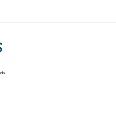
s
elp.