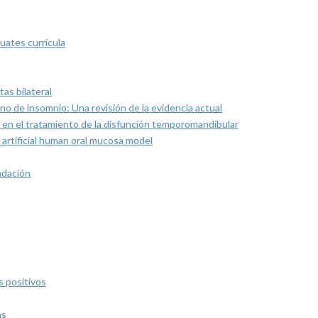
uates curricula
as bilateral
rno de insomnio: Una revisión de la evidencia actual
 en el tratamiento de la disfunción temporomandibular
artificial human oral mucosa model
ndación
s positivos
as