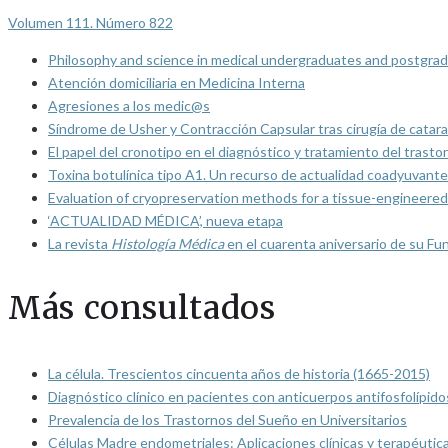
Volumen 111. Número 822
Philosophy and science in medical undergraduates and postgrad
Atención domiciliaria en Medicina Interna
Agresiones a los medic@s
Síndrome de Usher y Contracción Capsular tras cirugía de catarat
El papel del cronotipo en el diagnóstico y tratamiento del trasto
Toxina botulínica tipo A1. Un recurso de actualidad coadyuvante
Evaluation of cryopreservation methods for a tissue-engineered 
‘ACTUALIDAD MÉDICA’, nueva etapa
La revista
Histología Médica
en el cuarenta aniversario de su Fu
Más consultados
La célula. Trescientos cincuenta años de historia (1665-2015)
Diagnóstico clínico en pacientes con anticuerpos antifosfolípido
Prevalencia de los Trastornos del Sueño en Universitarios
Células Madre endometriales: Aplicaciones clínicas y terapéutic