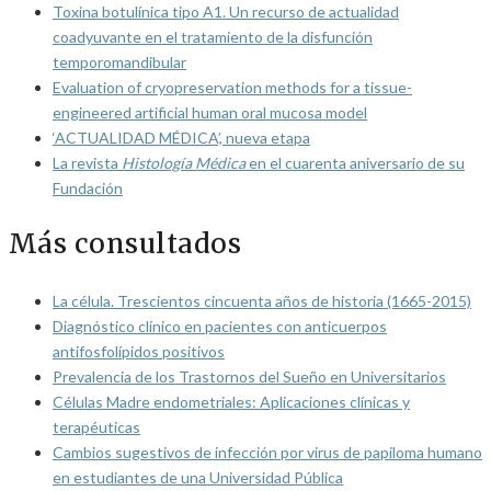
Toxina botulínica tipo A1. Un recurso de actualidad
coadyuvante en el tratamiento de la disfunción
temporomandibular
Evaluation of cryopreservation methods for a tissue-
engineered artificial human oral mucosa model
‘ACTUALIDAD MÉDICA’, nueva etapa
La revista
Histología Médica
en el cuarenta aniversario de su
Fundación
Más consultados
La célula. Trescientos cincuenta años de historia (1665-2015)
Diagnóstico clínico en pacientes con anticuerpos
antifosfolípidos positivos
Prevalencia de los Trastornos del Sueño en Universitarios
Células Madre endometriales: Aplicaciones clínicas y
terapéuticas
Cambios sugestivos de infección por virus de papiloma humano
en estudiantes de una Universidad Pública