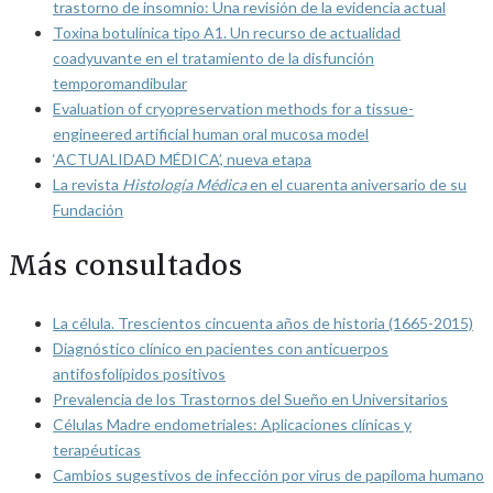
trastorno de insomnio: Una revisión de la evidencia actual
Toxina botulínica tipo A1. Un recurso de actualidad
coadyuvante en el tratamiento de la disfunción
temporomandibular
Evaluation of cryopreservation methods for a tissue-
engineered artificial human oral mucosa model
‘ACTUALIDAD MÉDICA’, nueva etapa
La revista
Histología Médica
en el cuarenta aniversario de su
Fundación
Más consultados
La célula. Trescientos cincuenta años de historia (1665-2015)
Diagnóstico clínico en pacientes con anticuerpos
antifosfolípidos positivos
Prevalencia de los Trastornos del Sueño en Universitarios
Células Madre endometriales: Aplicaciones clínicas y
terapéuticas
Cambios sugestivos de infección por virus de papiloma humano