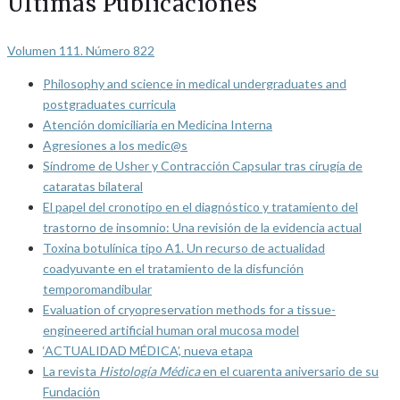
Últimas Publicaciones
Volumen 111. Número 822
Philosophy and science in medical undergraduates and
postgraduates curricula
Atención domiciliaria en Medicina Interna
Agresiones a los medic@s
Síndrome de Usher y Contracción Capsular tras cirugía de
cataratas bilateral
El papel del cronotipo en el diagnóstico y tratamiento del
trastorno de insomnio: Una revisión de la evidencia actual
Toxina botulínica tipo A1. Un recurso de actualidad
coadyuvante en el tratamiento de la disfunción
temporomandibular
Evaluation of cryopreservation methods for a tissue-
engineered artificial human oral mucosa model
‘ACTUALIDAD MÉDICA’, nueva etapa
La revista
Histología Médica
en el cuarenta aniversario de su
Fundación