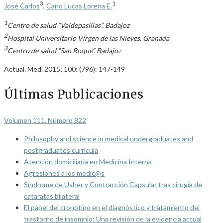
3
1
José Carlos
,
Cano Lucas Lorena E.
1
Centro de salud “Valdepasillas”. Badajoz
2
Hospital Universitario Virgen de las Nieves. Granada
3
Centro de salud “San Roque”. Badajoz
Actual. Med. 2015; 100: (796): 147-149
Últimas Publicaciones
Volumen 111. Número 822
Philosophy and science in medical undergraduates and
postgraduates curricula
Atención domiciliaria en Medicina Interna
Agresiones a los medic@s
Síndrome de Usher y Contracción Capsular tras cirugía de
cataratas bilateral
El papel del cronotipo en el diagnóstico y tratamiento del
trastorno de insomnio: Una revisión de la evidencia actual