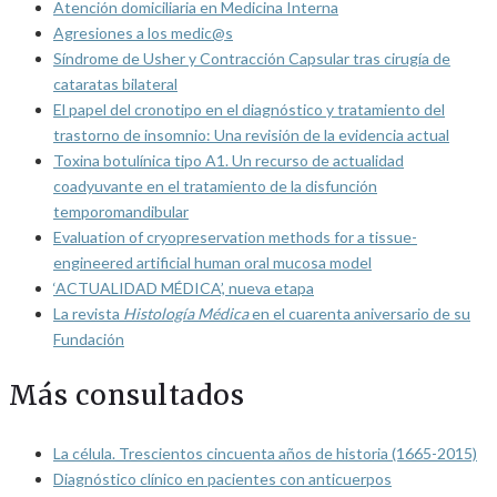
Atención domiciliaria en Medicina Interna
Agresiones a los medic@s
Síndrome de Usher y Contracción Capsular tras cirugía de
cataratas bilateral
El papel del cronotipo en el diagnóstico y tratamiento del
trastorno de insomnio: Una revisión de la evidencia actual
Toxina botulínica tipo A1. Un recurso de actualidad
coadyuvante en el tratamiento de la disfunción
temporomandibular
Evaluation of cryopreservation methods for a tissue-
engineered artificial human oral mucosa model
‘ACTUALIDAD MÉDICA’, nueva etapa
La revista
Histología Médica
en el cuarenta aniversario de su
Fundación
Más consultados
La célula. Trescientos cincuenta años de historia (1665-2015)
Diagnóstico clínico en pacientes con anticuerpos