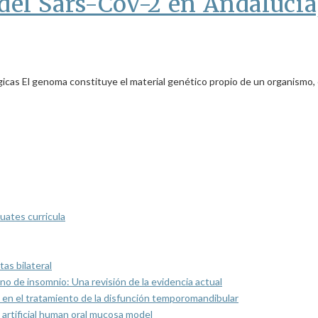
del Sars-CoV-2 en Andalucía
 El genoma constituye el material genético propio de un organismo, e
uates curricula
as bilateral
rno de insomnio: Una revisión de la evidencia actual
 en el tratamiento de la disfunción temporomandibular
artificial human oral mucosa model