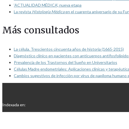
‘ACTUALIDAD MÉDICA’, nueva etapa
La revista
Histología Médica
en el cuarenta aniversario de su Fu
Más consultados
La célula. Trescientos cincuenta años de historia (1665-2015)
Diagnóstico clínico en pacientes con anticuerpos antifosfolípido
Prevalencia de los Trastornos del Sueño en Universitarios
Células Madre endometriales: Aplicaciones clínicas y terapéutic
Cambios sugestivos de infección por virus de papiloma humano 
Indexada en: