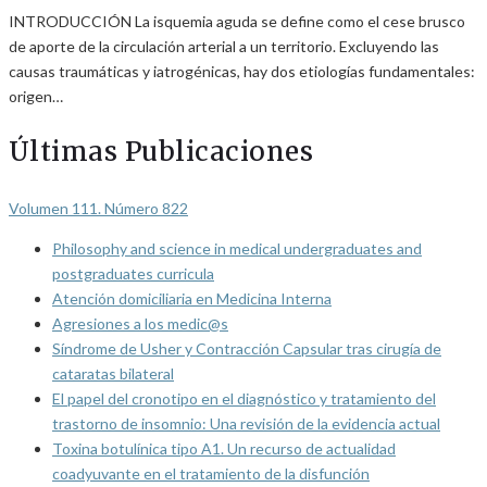
INTRODUCCIÓN La isquemia aguda se define como el cese brusco
de aporte de la circulación arterial a un territorio. Excluyendo las
causas traumáticas y iatrogénicas, hay dos etiologías fundamentales:
origen…
Últimas Publicaciones
Volumen 111. Número 822
Philosophy and science in medical undergraduates and
postgraduates curricula
Atención domiciliaria en Medicina Interna
Agresiones a los medic@s
Síndrome de Usher y Contracción Capsular tras cirugía de
cataratas bilateral
El papel del cronotipo en el diagnóstico y tratamiento del
trastorno de insomnio: Una revisión de la evidencia actual
Toxina botulínica tipo A1. Un recurso de actualidad
coadyuvante en el tratamiento de la disfunción