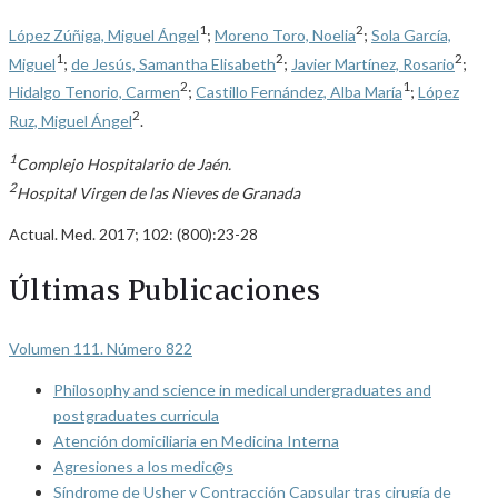
1
2
López Zúñiga, Miguel Ángel
;
Moreno Toro, Noelia
;
Sola García,
1
2
2
Miguel
;
de Jesús, Samantha Elisabeth
;
Javier Martínez, Rosario
;
2
1
Hidalgo Tenorio, Carmen
;
Castillo Fernández, Alba María
;
López
2
Ruz, Miguel Ángel
.
1
Complejo Hospitalario de Jaén.
2
Hospital Virgen de las Nieves de Granada
Actual. Med. 2017; 102: (800):23-28
Últimas Publicaciones
Volumen 111. Número 822
Philosophy and science in medical undergraduates and
postgraduates curricula
Atención domiciliaria en Medicina Interna
Agresiones a los medic@s
Síndrome de Usher y Contracción Capsular tras cirugía de