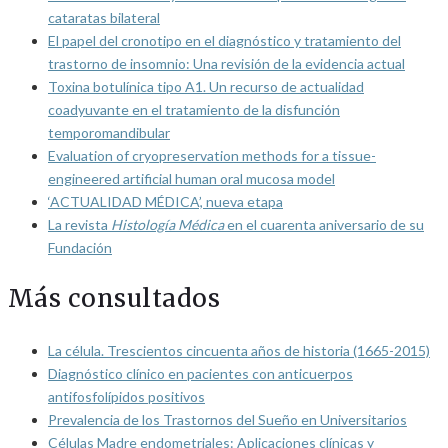
cataratas bilateral
El papel del cronotipo en el diagnóstico y tratamiento del
trastorno de insomnio: Una revisión de la evidencia actual
Toxina botulínica tipo A1. Un recurso de actualidad
coadyuvante en el tratamiento de la disfunción
temporomandibular
Evaluation of cryopreservation methods for a tissue-
engineered artificial human oral mucosa model
‘ACTUALIDAD MÉDICA’, nueva etapa
La revista
Histología Médica
en el cuarenta aniversario de su
Fundación
Más consultados
La célula. Trescientos cincuenta años de historia (1665-2015)
Diagnóstico clínico en pacientes con anticuerpos
antifosfolípidos positivos
Prevalencia de los Trastornos del Sueño en Universitarios
Células Madre endometriales: Aplicaciones clínicas y