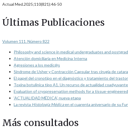
Actual Med.2025;110(821):46-50
Últimas Publicaciones
Volumen 111. Número 822
Philosophy and science in medical undergraduates and postgrad
Atención domiciliaria en Medicina Interna
Agresiones a los medic@s
Síndrome de Usher y Contracción Capsular tras cirugía de catarat
El papel del cronotipo en el diagnóstico y tratamiento del trasto
Toxina botulínica tipo A1. Un recurso de actualidad coadyuvante
Evaluation of cryopreservation methods for a tissue-engineered 
‘ACTUALIDAD MÉDICA’, nueva etapa
La revista
Histología Médica
en el cuarenta aniversario de su Fu
Más consultados