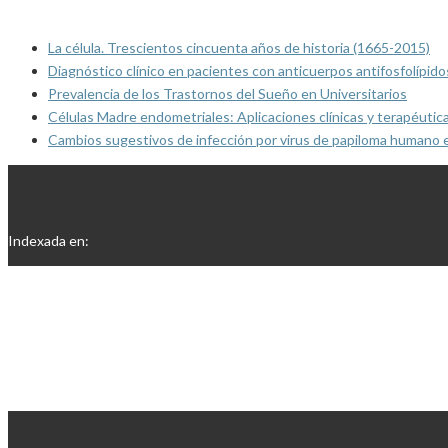
La célula. Trescientos cincuenta años de historia (1665-2015)
Diagnóstico clínico en pacientes con anticuerpos antifosfolípido
Prevalencia de los Trastornos del Sueño en Universitarios
Células Madre endometriales: Aplicaciones clínicas y terapéutic
Cambios sugestivos de infección por virus de papiloma humano 
Indexada en: