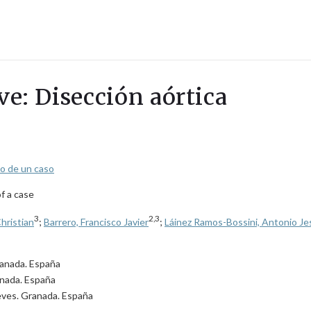
ve: Disección aórtica
to de un caso
f a case
3
2,3
hristian
;
Barrero, Francisco Javier
;
Láinez Ramos-Bossini, Antonio Je
ranada. España
ranada. España
ieves. Granada. España