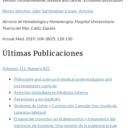
Venous thromboembolic disease and cancer: a common association
Morán-Sánchez, Julia
;
Santisteban-Espejo, Antonio
Servicio de Hematología y Hemoterapia. Hospital Universitario
Puerta del Mar, Cádiz, España
Actual. Med. 2019; 104: (807): 128-130
Últimas Publicaciones
Volumen 111. Número 822
Philosophy and science in medical undergraduates and
postgraduates curricula
Atención domiciliaria en Medicina Interna
Agresiones a los medic@s
Síndrome de Usher y Contracción Capsular tras cirugía de
cataratas bilateral
El papel del cronotipo en el diagnóstico y tratamiento del
trastorno de insomnio: Una revisión de la evidencia actual