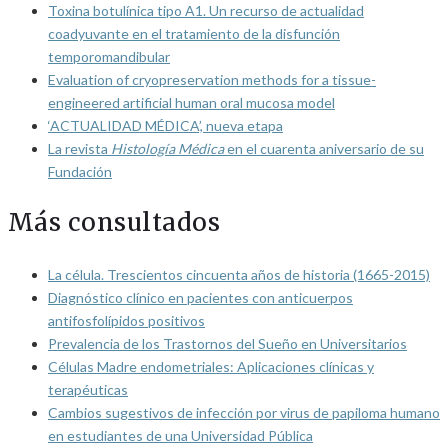
Toxina botulínica tipo A1. Un recurso de actualidad
coadyuvante en el tratamiento de la disfunción
temporomandibular
Evaluation of cryopreservation methods for a tissue-
engineered artificial human oral mucosa model
‘ACTUALIDAD MÉDICA’, nueva etapa
La revista
Histología Médica
en el cuarenta aniversario de su
Fundación
Más consultados
La célula. Trescientos cincuenta años de historia (1665-2015)
Diagnóstico clínico en pacientes con anticuerpos
antifosfolípidos positivos
Prevalencia de los Trastornos del Sueño en Universitarios
Células Madre endometriales: Aplicaciones clínicas y
terapéuticas
Cambios sugestivos de infección por virus de papiloma humano
en estudiantes de una Universidad Pública