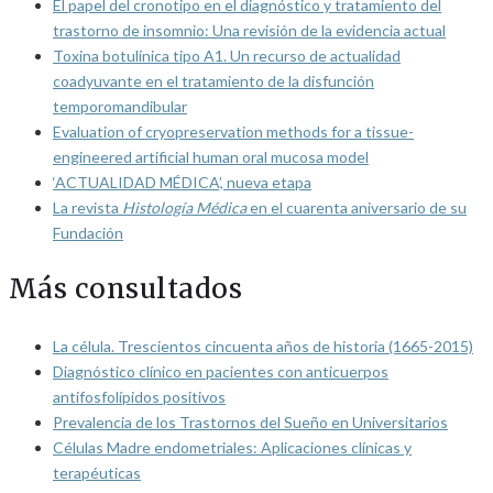
El papel del cronotipo en el diagnóstico y tratamiento del
trastorno de insomnio: Una revisión de la evidencia actual
Toxina botulínica tipo A1. Un recurso de actualidad
coadyuvante en el tratamiento de la disfunción
temporomandibular
Evaluation of cryopreservation methods for a tissue-
engineered artificial human oral mucosa model
‘ACTUALIDAD MÉDICA’, nueva etapa
La revista
Histología Médica
en el cuarenta aniversario de su
Fundación
Más consultados
La célula. Trescientos cincuenta años de historia (1665-2015)
Diagnóstico clínico en pacientes con anticuerpos
antifosfolípidos positivos
Prevalencia de los Trastornos del Sueño en Universitarios
Células Madre endometriales: Aplicaciones clínicas y
terapéuticas