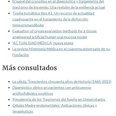
El papel del cronotipo en el diagnóstico y tratamiento del
trastorno de insomnio: Una revisión de la evidencia actual
Toxina botulínica tipo A1. Un recurso de actualidad
coadyuvante en el tratamiento de la disfunción
temporomandibular
Evaluation of cryopreservation methods for a tissue-
engineered artificial human oral mucosa model
‘ACTUALIDAD MÉDICA’, nueva etapa
La revista
Histología Médica
en el cuarenta aniversario de su
Fundación
Más consultados
La célula. Trescientos cincuenta años de historia (1665-2015)
Diagnóstico clínico en pacientes con anticuerpos
antifosfolípidos positivos
Prevalencia de los Trastornos del Sueño en Universitarios
Células Madre endometriales: Aplicaciones clínicas y
terapéuticas