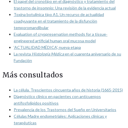
El papel del cronotipo en el diagnóstico y tratamiento del
trastorno de insomnio: Una revisión de la evidencia actual
Toxina botulínica tipo A1. Un recurso de actualidad
coadyuvante en el tratamiento de la disfunción
temporomandibular
Evaluation of cryopreservation methods for a tissue-
engineered artificial human oral mucosa model
‘ACTUALIDAD MÉDICA’, nueva etapa
La revista
Histología Médica
en el cuarenta aniversario de su
Fundación
Más consultados
La célula. Trescientos cincuenta años de historia (1665-2015)
Diagnóstico clínico en pacientes con anticuerpos
antifosfolípidos positivos
Prevalencia de los Trastornos del Sueño en Universitarios
Células Madre endometriales: Aplicaciones clínicas y
terapéuticas