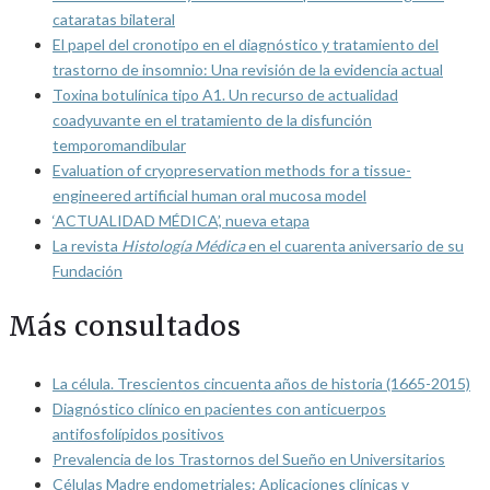
cataratas bilateral
El papel del cronotipo en el diagnóstico y tratamiento del
trastorno de insomnio: Una revisión de la evidencia actual
Toxina botulínica tipo A1. Un recurso de actualidad
coadyuvante en el tratamiento de la disfunción
temporomandibular
Evaluation of cryopreservation methods for a tissue-
engineered artificial human oral mucosa model
‘ACTUALIDAD MÉDICA’, nueva etapa
La revista
Histología Médica
en el cuarenta aniversario de su
Fundación
Más consultados
La célula. Trescientos cincuenta años de historia (1665-2015)
Diagnóstico clínico en pacientes con anticuerpos
antifosfolípidos positivos
Prevalencia de los Trastornos del Sueño en Universitarios
Células Madre endometriales: Aplicaciones clínicas y