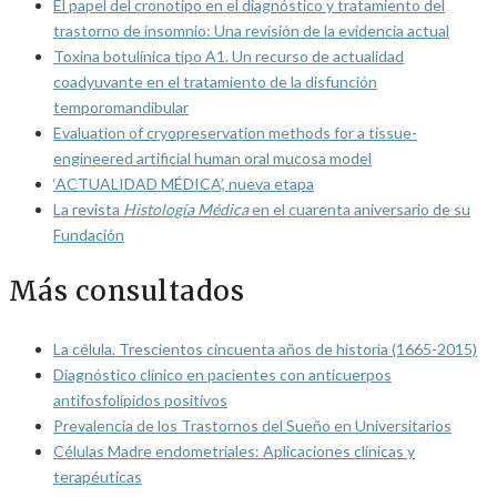
El papel del cronotipo en el diagnóstico y tratamiento del
trastorno de insomnio: Una revisión de la evidencia actual
Toxina botulínica tipo A1. Un recurso de actualidad
coadyuvante en el tratamiento de la disfunción
temporomandibular
Evaluation of cryopreservation methods for a tissue-
engineered artificial human oral mucosa model
‘ACTUALIDAD MÉDICA’, nueva etapa
La revista
Histología Médica
en el cuarenta aniversario de su
Fundación
Más consultados
La célula. Trescientos cincuenta años de historia (1665-2015)
Diagnóstico clínico en pacientes con anticuerpos
antifosfolípidos positivos
Prevalencia de los Trastornos del Sueño en Universitarios
Células Madre endometriales: Aplicaciones clínicas y
terapéuticas