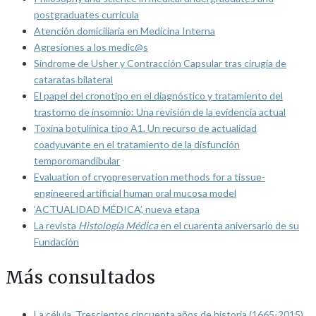
postgraduates curricula
Atención domiciliaria en Medicina Interna
Agresiones a los medic@s
Síndrome de Usher y Contracción Capsular tras cirugía de
cataratas bilateral
El papel del cronotipo en el diagnóstico y tratamiento del
trastorno de insomnio: Una revisión de la evidencia actual
Toxina botulínica tipo A1. Un recurso de actualidad
coadyuvante en el tratamiento de la disfunción
temporomandibular
Evaluation of cryopreservation methods for a tissue-
engineered artificial human oral mucosa model
‘ACTUALIDAD MÉDICA’, nueva etapa
La revista
Histología Médica
en el cuarenta aniversario de su
Fundación
Más consultados
La célula. Trescientos cincuenta años de historia (1665-2015)