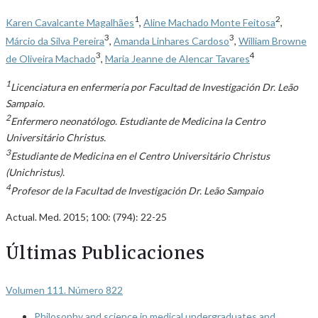
1
2
Karen Cavalcante Magalhães
,
Aline Machado Monte Feitosa
,
3
3
Márcio da Silva Pereira
,
Amanda Linhares Cardoso
,
William Browne
3
4
de Oliveira Machado
,
Maria Jeanne de Alencar Tavares
1
Licenciatura en enfermería por Facultad de Investigación Dr. Leão
Sampaio.
2
Enfermero neonatólogo. Estudiante de Medicina la Centro
Universitário Christus.
3
Estudiante de Medicina en el Centro Universitário Christus
(Unichristus).
4
Profesor de la Facultad de Investigación Dr. Leão Sampaio
Actual. Med. 2015; 100: (794): 22-25
Últimas Publicaciones
Volumen 111. Número 822
Philosophy and science in medical undergraduates and