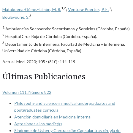
1,2
3
Matabuena-Gómez-Limón, M. R.
;
Ventura-Puertos, P. E.
;
3
Boulayoune, S.
1
Ambulancias Socoservis: Socorrismos y Servicios (Córdoba, España).
2
Hospital Cruz Roja de Córdoba (Córdoba, España).
3
Departamento de Enfermería. Facultad de Medicina y Enfermería,
Universidad de Córdoba (Córdoba, España).
Actual. Med. 2020; 105 : (810): 114-119
Últimas Publicaciones
Volumen 111. Número 822
Philosophy and science in medical undergraduates and
postgraduates curricula
Atención domiciliaria en Medicina Interna
Agresiones a los medic@s
Síndrome de Usher y Contracción Capsular tras cirugía de