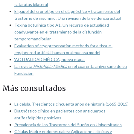
cataratas bilateral
El papel del cronotipo en el diagnóstico y tratamiento del
trastorno de insomnio: Una revisión de la evidencia actual
Toxina botulínica tipo A1. Un recurso de actualidad
coadyuvante en el tratamiento de la disfunción
temporomandibular
Evaluation of cryopreservation methods for a tissue-
engineered artificial human oral mucosa model
‘ACTUALIDAD MÉDICA’, nueva etapa
La revista
Histología Médica
en el cuarenta aniversario de su
Fundación
Más consultados
La célula. Trescientos cincuenta años de historia (1665-2015)
Diagnóstico clínico en pacientes con anticuerpos
antifosfolípidos positivos
Prevalencia de los Trastornos del Sueño en Universitarios
Células Madre endometriales: Aplicaciones clínicas y