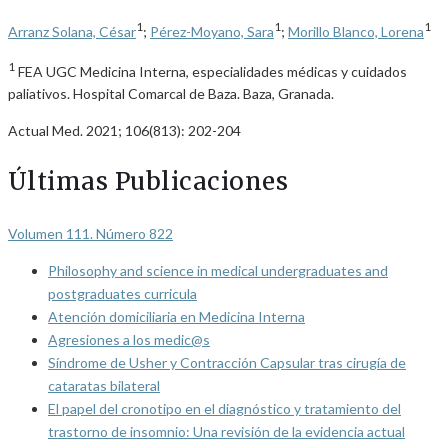
1
1
1
Arranz Solana, César
;
Pérez-Moyano, Sara
;
Morillo Blanco, Lorena
1
FEA UGC Medicina Interna, especialidades médicas y cuidados
paliativos. Hospital Comarcal de Baza. Baza, Granada.
Actual Med. 2021; 106(813): 202-204
Últimas Publicaciones
Volumen 111. Número 822
Philosophy and science in medical undergraduates and
postgraduates curricula
Atención domiciliaria en Medicina Interna
Agresiones a los medic@s
Síndrome de Usher y Contracción Capsular tras cirugía de
cataratas bilateral
El papel del cronotipo en el diagnóstico y tratamiento del
trastorno de insomnio: Una revisión de la evidencia actual