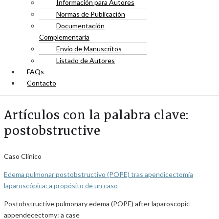
Información para Autores
Normas de Publicación
Documentación
Complementaria
Envío de Manuscritos
Listado de Autores
FAQs
Contacto
Artículos con la palabra clave:
postobstructive
Caso Clínico
Edema pulmonar postobstructivo (POPE) tras apendicectomía
laparoscópica: a propósito de un caso
Postobstructive pulmonary edema (POPE) after laparoscopic
appendecectomy: a case