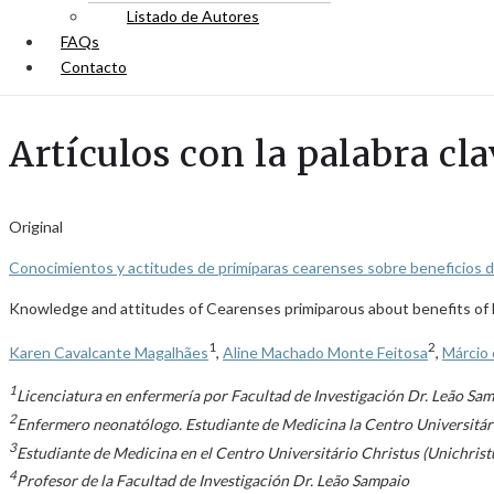
Listado de Autores
FAQs
Contacto
Artículos con la palabra cla
Original
Conocimientos y actitudes de primíparas cearenses sobre beneficios de
Knowledge and attitudes of Cearenses primiparous about benefits of
1
2
Karen Cavalcante Magalhães
,
Aline Machado Monte Feitosa
,
Márcio 
1
Licenciatura en enfermería por Facultad de Investigación Dr. Leão Sam
2
Enfermero neonatólogo. Estudiante de Medicina la Centro Universitári
3
Estudiante de Medicina en el Centro Universitário Christus (Unichristu
4
Profesor de la Facultad de Investigación Dr. Leão Sampaio