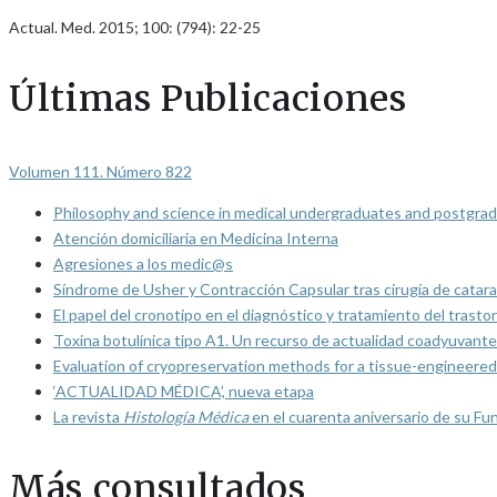
Actual. Med. 2015; 100: (794): 22-25
Últimas Publicaciones
Volumen 111. Número 822
Philosophy and science in medical undergraduates and postgrad
Atención domiciliaria en Medicina Interna
Agresiones a los medic@s
Síndrome de Usher y Contracción Capsular tras cirugía de catarat
El papel del cronotipo en el diagnóstico y tratamiento del trasto
Toxina botulínica tipo A1. Un recurso de actualidad coadyuvante
Evaluation of cryopreservation methods for a tissue-engineered 
‘ACTUALIDAD MÉDICA’, nueva etapa
La revista
Histología Médica
en el cuarenta aniversario de su Fu
Más consultados