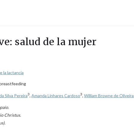
ve: salud de la mujer
 la lactancia
 breastfeeding
3
3
da Silva Pereira
,
Amanda Linhares Cardoso
,
William Browne de Oliveir
paio.
o Christus.
s).