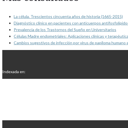
La célula. Trescientos cincuenta años de historia (1665-2015)
Diagnóstico clínico en pacientes con anticuerpos antifosfolípido
Prevalencia de los Trastornos del Sueño en Universitarios
Células Madre endometriales: Aplicaciones clínicas y terapéutic
Cambios sugestivos de infección por virus de papiloma humano 
Indexada en: