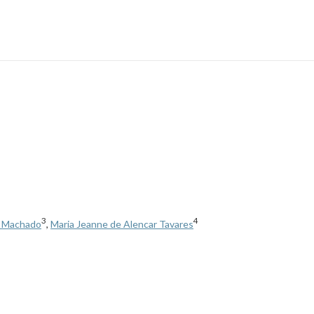
3
4
a Machado
,
Maria Jeanne de Alencar Tavares