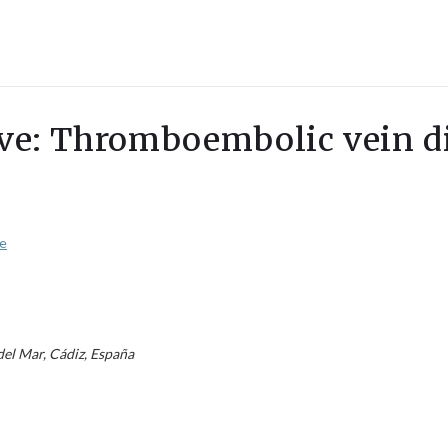
lave: Thromboembolic vein d
te
del Mar, Cádiz, España