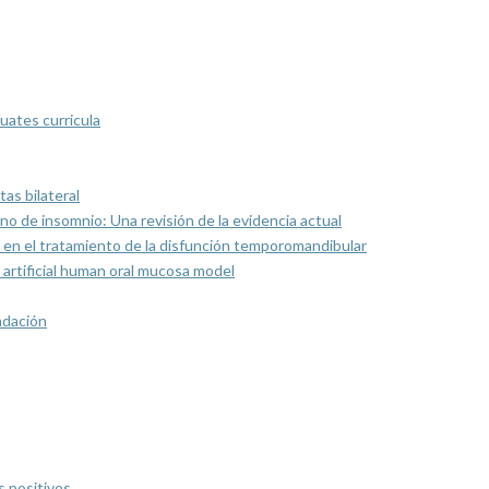
uates curricula
as bilateral
rno de insomnio: Una revisión de la evidencia actual
 en el tratamiento de la disfunción temporomandibular
artificial human oral mucosa model
ndación
s positivos