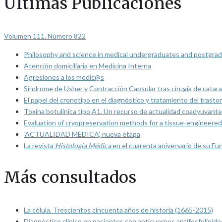
Últimas Publicaciones
Volumen 111. Número 822
Philosophy and science in medical undergraduates and postgrad
Atención domiciliaria en Medicina Interna
Agresiones a los medic@s
Síndrome de Usher y Contracción Capsular tras cirugía de catarat
El papel del cronotipo en el diagnóstico y tratamiento del trasto
Toxina botulínica tipo A1. Un recurso de actualidad coadyuvante
Evaluation of cryopreservation methods for a tissue-engineered 
‘ACTUALIDAD MÉDICA’, nueva etapa
La revista
Histología Médica
en el cuarenta aniversario de su Fu
Más consultados
La célula. Trescientos cincuenta años de historia (1665-2015)
Diagnóstico clínico en pacientes con anticuerpos antifosfolípido