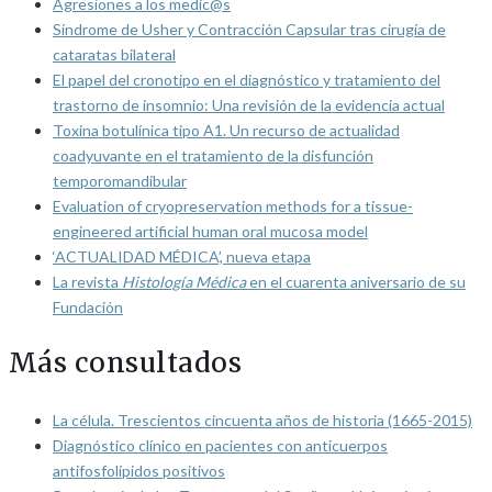
Agresiones a los medic@s
Síndrome de Usher y Contracción Capsular tras cirugía de
cataratas bilateral
El papel del cronotipo en el diagnóstico y tratamiento del
trastorno de insomnio: Una revisión de la evidencia actual
Toxina botulínica tipo A1. Un recurso de actualidad
coadyuvante en el tratamiento de la disfunción
temporomandibular
Evaluation of cryopreservation methods for a tissue-
engineered artificial human oral mucosa model
‘ACTUALIDAD MÉDICA’, nueva etapa
La revista
Histología Médica
en el cuarenta aniversario de su
Fundación
Más consultados
La célula. Trescientos cincuenta años de historia (1665-2015)
Diagnóstico clínico en pacientes con anticuerpos
antifosfolípidos positivos