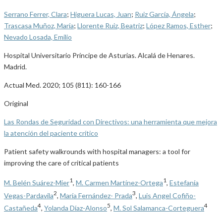
Serrano Ferrer, Clara
;
Higuera Lucas, Juan
;
Ruiz García, Ángela
;
Trascasa Muñoz, María
;
Llorente Ruiz, Beatriz
;
López Ramos, Esther
;
Nevado Losada, Emilio
Hospital Universitario Príncipe de Asturias. Alcalá de Henares.
Madrid.
Actual Med. 2020; 105 (811): 160-166
Original
Las Rondas de Seguridad con Directivos: una herramienta que mejora
la atención del paciente crítico
Patient safety walkrounds with hospital managers: a tool for
improving the care of critical patients
1
1
M. Belén Suárez-Mier
,
M. Carmen Martínez-Ortega
,
Estefanía
2
3
Vegas-Pardavila
,
María Fernández- Prada
,
Luis Angel Cofiño-
4
5
4
Castañeda
,
Yolanda Díaz-Alonso
,
M. Sol Salamanca-Corteguera