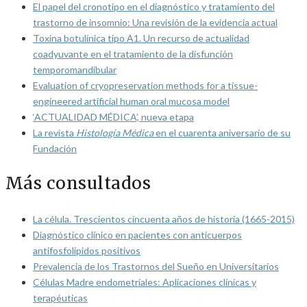
El papel del cronotipo en el diagnóstico y tratamiento del
trastorno de insomnio: Una revisión de la evidencia actual
Toxina botulínica tipo A1. Un recurso de actualidad
coadyuvante en el tratamiento de la disfunción
temporomandibular
Evaluation of cryopreservation methods for a tissue-
engineered artificial human oral mucosa model
‘ACTUALIDAD MÉDICA’, nueva etapa
La revista
Histología Médica
en el cuarenta aniversario de su
Fundación
Más consultados
La célula. Trescientos cincuenta años de historia (1665-2015)
Diagnóstico clínico en pacientes con anticuerpos
antifosfolípidos positivos
Prevalencia de los Trastornos del Sueño en Universitarios
Células Madre endometriales: Aplicaciones clínicas y
terapéuticas