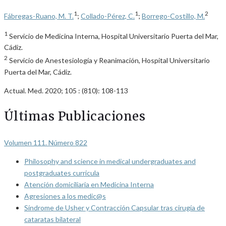
1
1
2
Fábregas-Ruano, M. T.
;
Collado-Pérez, C.
;
Borrego-Costillo, M.
1
Servicio de Medicina Interna, Hospital Universitario Puerta del Mar,
Cádiz.
2
Servicio de Anestesiología y Reanimación, Hospital Universitario
Puerta del Mar, Cádiz.
Actual. Med. 2020; 105 : (810): 108-113
Últimas Publicaciones
Volumen 111. Número 822
Philosophy and science in medical undergraduates and
postgraduates curricula
Atención domiciliaria en Medicina Interna
Agresiones a los medic@s
Síndrome de Usher y Contracción Capsular tras cirugía de
cataratas bilateral