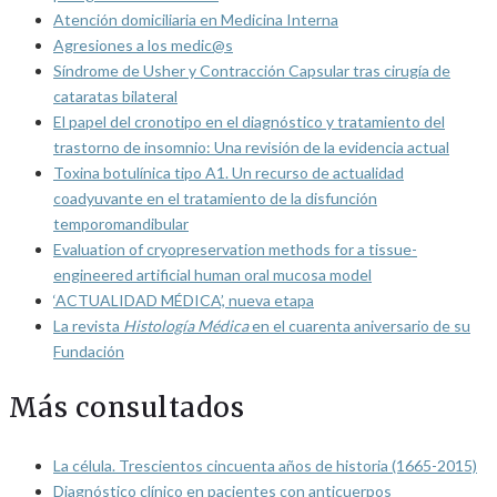
Atención domiciliaria en Medicina Interna
Agresiones a los medic@s
Síndrome de Usher y Contracción Capsular tras cirugía de
cataratas bilateral
El papel del cronotipo en el diagnóstico y tratamiento del
trastorno de insomnio: Una revisión de la evidencia actual
Toxina botulínica tipo A1. Un recurso de actualidad
coadyuvante en el tratamiento de la disfunción
temporomandibular
Evaluation of cryopreservation methods for a tissue-
engineered artificial human oral mucosa model
‘ACTUALIDAD MÉDICA’, nueva etapa
La revista
Histología Médica
en el cuarenta aniversario de su
Fundación
Más consultados
La célula. Trescientos cincuenta años de historia (1665-2015)
Diagnóstico clínico en pacientes con anticuerpos