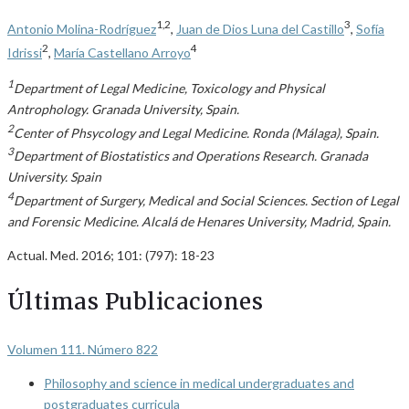
1,2
3
Antonio Molina-Rodríguez
,
Juan de Dios Luna del Castillo
,
Sofía
2
4
Idrissi
,
María Castellano Arroyo
1
Department of Legal Medicine, Toxicology and Physical
Antrophology. Granada University, Spain.
2
Center of Phsycology and Legal Medicine. Ronda (Málaga), Spain.
3
Department of Biostatistics and Operations Research. Granada
University. Spain
4
Department of Surgery, Medical and Social Sciences. Section of Legal
and Forensic Medicine. Alcalá de Henares University, Madrid, Spain.
Actual. Med. 2016; 101: (797): 18-23
Últimas Publicaciones
Volumen 111. Número 822
Philosophy and science in medical undergraduates and
postgraduates curricula