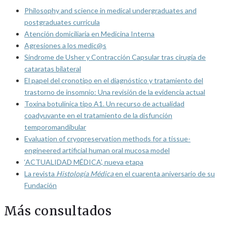
Philosophy and science in medical undergraduates and
postgraduates curricula
Atención domiciliaria en Medicina Interna
Agresiones a los medic@s
Síndrome de Usher y Contracción Capsular tras cirugía de
cataratas bilateral
El papel del cronotipo en el diagnóstico y tratamiento del
trastorno de insomnio: Una revisión de la evidencia actual
Toxina botulínica tipo A1. Un recurso de actualidad
coadyuvante en el tratamiento de la disfunción
temporomandibular
Evaluation of cryopreservation methods for a tissue-
engineered artificial human oral mucosa model
‘ACTUALIDAD MÉDICA’, nueva etapa
La revista
Histología Médica
en el cuarenta aniversario de su
Fundación
Más consultados