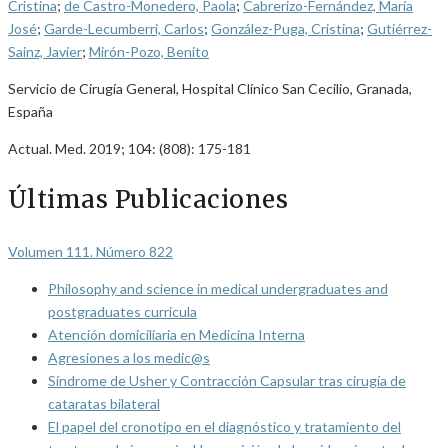
Cristina
;
de Castro-Monedero, Paola
;
Cabrerizo-Fernández, María
José
;
Garde-Lecumberri, Carlos
;
González-Puga, Cristina
;
Gutiérrez-
Sainz, Javier
;
Mirón-Pozo, Benito
Servicio de Cirugía General, Hospital Clínico San Cecilio, Granada,
España
Actual. Med. 2019; 104: (808): 175-181
Últimas Publicaciones
Volumen 111. Número 822
Philosophy and science in medical undergraduates and
postgraduates curricula
Atención domiciliaria en Medicina Interna
Agresiones a los medic@s
Síndrome de Usher y Contracción Capsular tras cirugía de
cataratas bilateral
El papel del cronotipo en el diagnóstico y tratamiento del