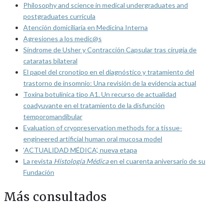
Philosophy and science in medical undergraduates and
postgraduates curricula
Atención domiciliaria en Medicina Interna
Agresiones a los medic@s
Síndrome de Usher y Contracción Capsular tras cirugía de
cataratas bilateral
El papel del cronotipo en el diagnóstico y tratamiento del
trastorno de insomnio: Una revisión de la evidencia actual
Toxina botulínica tipo A1. Un recurso de actualidad
coadyuvante en el tratamiento de la disfunción
temporomandibular
Evaluation of cryopreservation methods for a tissue-
engineered artificial human oral mucosa model
‘ACTUALIDAD MÉDICA’, nueva etapa
La revista
Histología Médica
en el cuarenta aniversario de su
Fundación
Más consultados