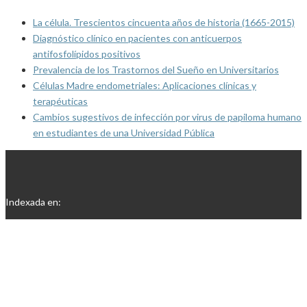
La célula. Trescientos cincuenta años de historia (1665-2015)
Diagnóstico clínico en pacientes con anticuerpos
antifosfolípidos positivos
Prevalencia de los Trastornos del Sueño en Universitarios
Células Madre endometriales: Aplicaciones clínicas y
terapéuticas
Cambios sugestivos de infección por virus de papiloma humano
en estudiantes de una Universidad Pública
Indexada en: