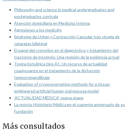
Philosophy and science in medical undergraduates and
postgraduates curricula
Atención domiciliaria en Medicina Interna
Agresiones a los medic@s
Síndrome de Usher y Contracción Capsular tras cirugía de
cataratas bilateral
El papel del cronotipo en el diagnóstico y tratamiento del
trastorno de insomnio: Una revisión de la evidencia actual
Toxina botulínica tipo A1. Un recurso de actualidad
coadyuvante en el tratamiento de la disfunción
temporomandibular
Evaluation of cryopreservation methods for a tissue-
engineered artificial human oral mucosa model
‘ACTUALIDAD MÉDICA’, nueva etapa
La revista
Histología Médica
en el cuarenta aniversario de su
Fundación
Más consultados