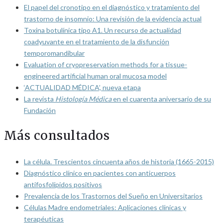
El papel del cronotipo en el diagnóstico y tratamiento del
trastorno de insomnio: Una revisión de la evidencia actual
Toxina botulínica tipo A1. Un recurso de actualidad
coadyuvante en el tratamiento de la disfunción
temporomandibular
Evaluation of cryopreservation methods for a tissue-
engineered artificial human oral mucosa model
‘ACTUALIDAD MÉDICA’, nueva etapa
La revista
Histología Médica
en el cuarenta aniversario de su
Fundación
Más consultados
La célula. Trescientos cincuenta años de historia (1665-2015)
Diagnóstico clínico en pacientes con anticuerpos
antifosfolípidos positivos
Prevalencia de los Trastornos del Sueño en Universitarios
Células Madre endometriales: Aplicaciones clínicas y
terapéuticas