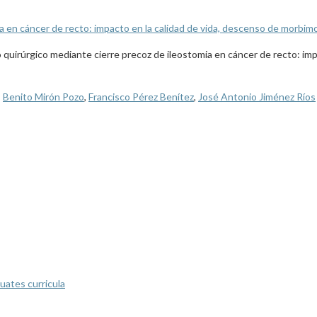
a en cáncer de recto: impacto en la calidad de vida, descenso de morbimo
 quirúrgico mediante cierre precoz de ileostomia en cáncer de recto: imp
,
Benito Mirón Pozo
,
Francisco Pérez Benítez
,
José Antonio Jiménez Ríos
uates curricula