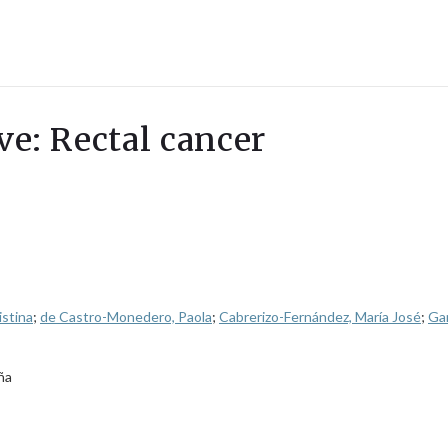
ve: Rectal cancer
istina
;
de Castro-Monedero, Paola
;
Cabrerizo-Fernández, María José
;
Gar
ña