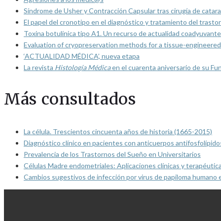
Síndrome de Usher y Contracción Capsular tras cirugía de catarat
El papel del cronotipo en el diagnóstico y tratamiento del trasto
Toxina botulínica tipo A1. Un recurso de actualidad coadyuvante
Evaluation of cryopreservation methods for a tissue-engineered 
‘ACTUALIDAD MÉDICA’, nueva etapa
La revista
Histología Médica
en el cuarenta aniversario de su Fu
Más consultados
La célula. Trescientos cincuenta años de historia (1665-2015)
Diagnóstico clínico en pacientes con anticuerpos antifosfolípido
Prevalencia de los Trastornos del Sueño en Universitarios
Células Madre endometriales: Aplicaciones clínicas y terapéutic
Cambios sugestivos de infección por virus de papiloma humano 