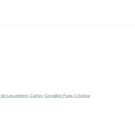
de-Lecumberri, Carlos
;
González-Puga, Cristina
;