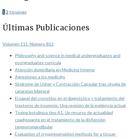
1
2
Siguiente
Últimas Publicaciones
Volumen 111. Número 822
Philosophy and science in medical undergraduates and
postgraduates curricula
Atención domiciliaria en Medicina Interna
Agresiones a los medic@s
Síndrome de Usher y Contracción Capsular tras cirugía de
cataratas bilateral
El papel del cronotipo en el diagnóstico y tratamiento del
trastorno de insomnio: Una revisión de la evidencia actual
Toxina botulínica tipo A1. Un recurso de actualidad
coadyuvante en el tratamiento de la disfunción
temporomandibular
Evaluation of cryopreservation methods for a tissue-