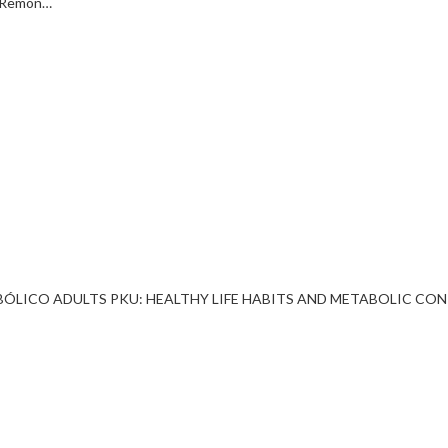
 Remón…
CO ADULTS PKU: HEALTHY LIFE HABITS AND METABOLIC CONTROL Be