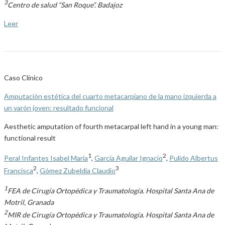
3
Centro de salud “San Roque”. Badajoz
Leer
Caso Clínico
Amputación estética del cuarto metacarpiano de la mano izquierda a
un varón joven: resultado funcional
Aesthetic amputation of fourth metacarpal left hand in a young man:
functional result
1
2
Peral Infantes Isabel María
,
García Aguilar Ignacio
,
Pulido Albertus
2
3
Francisca
,
Gómez Zubeldía Claudio
1
FEA de Cirugía Ortopédica y Traumatología. Hospital Santa Ana de
Motril, Granada
2
MIR de Cirugía Ortopédica y Traumatología. Hospital Santa Ana de