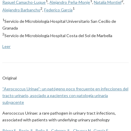
1
1
2
Raquel Camacho-Luque
,
Alejandro Peña-Monje
,
Natalia Montiel
,
2
1
Alejandro Barbancho
,
Federico García
1
Servicio de Microbiología Hospital Universitario San Cecilio de
Granada
2
Servicio de Microbiología Hospital Costa del Sol de Marbella
Leer
Original
“Aerococcus Urinae”: un patógeno poco frecuente en infecciones del
tracto urinario, asociado a pacientes con patología urinaria
subyacente
Aerococcus Urinae: a rare pathogen in urinary tract infections,
associated with patients with underlying urinary pathology
Pérez S.
,
Recio JL
,
Peña A.
,
Cabrera JL.
,
Chueca N.
,
García F.