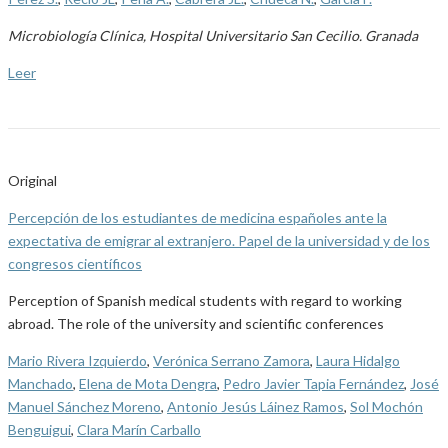
Microbiología Clínica, Hospital Universitario San Cecilio. Granada
Leer
Original
Percepción de los estudiantes de medicina españoles ante la
expectativa de emigrar al extranjero. Papel de la universidad y de los
congresos científicos
Perception of Spanish medical students with regard to working
abroad. The role of the university and scientific conferences
Mario Rivera Izquierdo
,
Verónica Serrano Zamora
,
Laura Hidalgo
Manchado
,
Elena de Mota Dengra
,
Pedro Javier Tapia Fernández
,
José
Manuel Sánchez Moreno
,
Antonio Jesús Láinez Ramos
,
Sol Mochón
Benguigui
,
Clara Marín Carballo