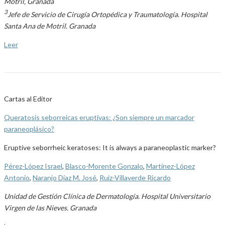
Motril, Granada
3
Jefe de Servicio de Cirugía Ortopédica y Traumatología. Hospital
Santa Ana de Motril. Granada
Leer
Cartas al Editor
Queratosis seborreicas eruptivas: ¿Son siempre un marcador
paraneoplásico?
Eruptive seborrheic keratoses: It is always a paraneoplastic marker?
Pérez-López Israel
,
Blasco-Morente Gonzalo
,
Martínez-López
Antonio
,
Naranjo Díaz M. José
,
Ruiz-Villaverde Ricardo
Unidad de Gestión Clínica de Dermatología. Hospital Universitario
Virgen de las Nieves. Granada