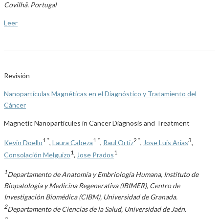
Covilhã. Portugal
Leer
Revisión
Nanopartículas Magnéticas en el Diagnóstico y Tratamiento del
Cáncer
Magnetic Nanoparticules in Cancer Diagnosis and Treatment
1 *
1
*
2 *
3
Kevin Doello
,
Laura Cabeza
,
Raul Ortiz
,
Jose Luis Arias
,
1
1
Consolación Melguizo
,
Jose Prados
1
Departamento de Anatomía y Embriología Humana, Instituto de
Biopatología y Medicina Regenerativa (IBIMER), Centro de
Investigación Biomédica (CIBM), Universidad de Granada.
2
Departamento de Ciencias de la Salud, Universidad de Jaén.