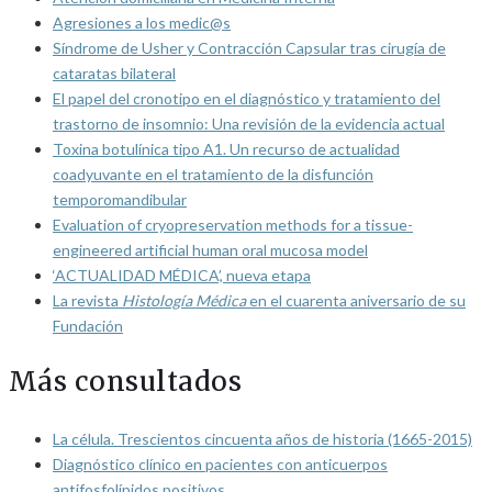
Agresiones a los medic@s
Síndrome de Usher y Contracción Capsular tras cirugía de
cataratas bilateral
El papel del cronotipo en el diagnóstico y tratamiento del
trastorno de insomnio: Una revisión de la evidencia actual
Toxina botulínica tipo A1. Un recurso de actualidad
coadyuvante en el tratamiento de la disfunción
temporomandibular
Evaluation of cryopreservation methods for a tissue-
engineered artificial human oral mucosa model
‘ACTUALIDAD MÉDICA’, nueva etapa
La revista
Histología Médica
en el cuarenta aniversario de su
Fundación
Más consultados
La célula. Trescientos cincuenta años de historia (1665-2015)
Diagnóstico clínico en pacientes con anticuerpos
antifosfolípidos positivos