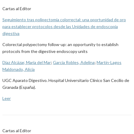
Cartas al Editor
Seguimiento tras polipectomía colorrectal: una oportunidad de oro
para establecer protocolos desde las Unidades de endoscopia
digestiva
Colorectal polypectomy follow-up: an opportunity to establish
protocols from the digestive endoscopy units
Díaz Alcázar, María del Mar
;
García Robles, Adelina
;
Martín-Lagos
Maldonado, Alicia
UGC Aparato Digestivo. Hospital Universitario Clínico San Cecilio de
Granada (España).
Leer
Cartas al Editor