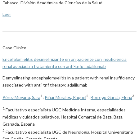
Tabasco, División Académica de Ciencias de la Salud.
Leer
Caso Clínico
Encefalomielitis desmielinizante en un paciente con insuficiencia
renal asociada a tratamiento con anti-tnfα: adalilumab
Demyelinating encephalomyelitis in a patient with renal insufficiency
associated with anti-tnf therapy: adalilumab
1
2
3
Pérez Moyano, Sara
;
Piñar Morales, Raquel
;
Borrego García, Elena
1
Facultativo especialista UGC Medicina Interna, especialidades
médicas y cuidados paliativos. Hospital Comarcal de Baza. Baza,
Granada, España
2
Facultativo especialista UGC de Neurología, Hospital Universitario
San Cecilio, Granada, España