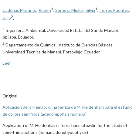
1
1
Cadenas Martínez, Rubén
;
Sornoza Mieles, Silvia
;
Torres Puentes,
2
Julio
.
1
Ingeniería Ambiental. Universidad Estatal del Sur de Manabí.
Jipijapa. Ecuador.
2
Departamento de Química. Instituto de Ciencias Básicas.
Universidad Técnica de Manabí. Portoviejo. Ecuador.
Leer
Original
Aplicación de la Hematoxilina férrica de M. Heidenhain para el estudio
de cortes semifinos (adenohipófisis humana)
Application of M. Heidenhain’s ferric haematoxylin for the study of
semi-thin sections (human adenohypophysis)