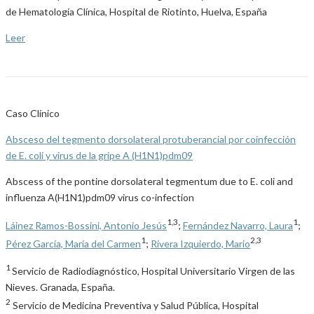
de Hematología Clínica, Hospital de Riotinto, Huelva, España
Leer
Caso Clínico
Absceso del tegmento dorsolateral protuberancial por coinfección
de E. coli y virus de la gripe A (H1N1)pdm09
Abscess of the pontine dorsolateral tegmentum due to E. coli and
influenza A(H1N1)pdm09 virus co-infection
1,3
1
Láinez Ramos-Bossini, Antonio Jesús
;
Fernández Navarro, Laura
;
1
2,3
Pérez García, María del Carmen
;
Rivera Izquierdo, Mario
1
Servicio de Radiodiagnóstico, Hospital Universitario Virgen de las
Nieves. Granada, España.
2
Servicio de Medicina Preventiva y Salud Pública, Hospital